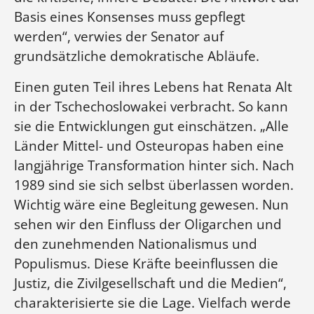
Basis eines Konsenses muss gepflegt
Anschrift:
werden“, verwies der Senator auf
grundsätzliche demokratische Abläufe.
Ackermann-Gemeinde e.V.
Heßstraße 24
Einen guten Teil ihres Lebens hat Renata Alt
80799 München
in der Tschechoslowakei verbracht. So kann
sie die Entwicklungen gut einschätzen. „Alle
Telefon: 089 272942-0
Länder Mittel- und Osteuropas haben eine
Fax: 089 272942-40
langjährige Transformation hinter sich. Nach
info@ackermann-gemeinde.de
1989 sind sie sich selbst überlassen worden.
Wichtig wäre eine Begleitung gewesen. Nun
sehen wir den Einfluss der Oligarchen und
Nicht zu vergessen:
den zunehmenden Nationalismus und
Unterstützer
Populismus. Diese Kräfte beeinflussen die
Justiz, die Zivilgesellschaft und die Medien“,
Newsletter
charakterisierte sie die Lage. Vielfach werde