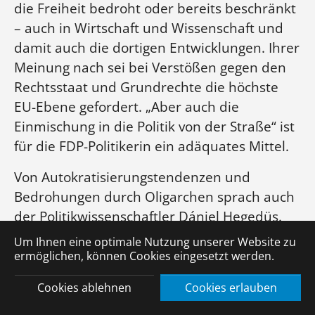
Impressum und Datenschutz
die Freiheit bedroht oder bereits beschränkt
– auch in Wirtschaft und Wissenschaft und
Sitemap
damit auch die dortigen Entwicklungen. Ihrer
Meinung nach sei bei Verstößen gegen den
Rechtsstaat und Grundrechte die höchste
Wir danken für jede Unterstützung:
EU-Ebene gefordert. „Aber auch die
Einmischung in die Politik von der Straße“ ist
für die FDP-Politikerin ein adäquates Mittel.
Social Media
Von Autokratisierungstendenzen und
Bedrohungen durch Oligarchen sprach auch
der Politikwissenschaftler Dániel Hegedüs.
Nach der „demokratischen Wiedergeburt“
Um Ihnen eine optimale Nutzung unserer Website zu
1989 und der Stabilisierung durch die
ermöglichen, können Cookies eingesetzt werden.
© 2026 Company GmbH
|
Eine Webseite von
Agency
Integration in die EU Mitte des ersten
GmbH
Cookies ablehnen
Cookies erlauben
Jahrzehnts des 21. Jahrhunderts seien nach
2008 in den vier Visegrád-Staaten