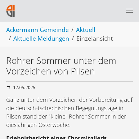
Skip to main navigation
Skip to main content
Skip to page footer
You are here:
Ackermann Gemeinde
Aktuell
Aktuelle Meldungen
Einzelansicht
Rohrer Sommer unter dem
Vorzeichen von Pilsen
12.05.2025
Ganz unter dem Vorzeichen der Vorbereitung auf
die deutsch-tschechischen Begegnungstage in
Pilsen stand der "kleine" Rohrer Sommer in der
diesjährigen Osterwoche.
Erlebnisbericht eines Chormitglieds