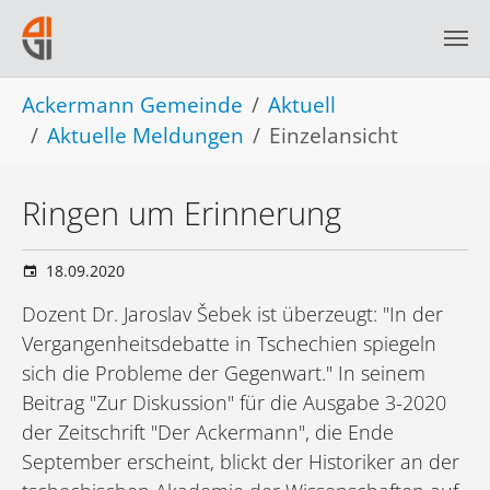
Skip to main navigation
Skip to main content
Skip to page footer
You are here:
Ackermann Gemeinde
Aktuell
Aktuelle Meldungen
Einzelansicht
Ringen um Erinnerung
18.09.2020
Dozent Dr. Jaroslav Šebek ist überzeugt: "In der
Vergangenheitsdebatte in Tschechien spiegeln
sich die Probleme der Gegenwart." In seinem
Beitrag "Zur Diskussion" für die Ausgabe 3-2020
der Zeitschrift "Der Ackermann", die Ende
September erscheint, blickt der Historiker an der