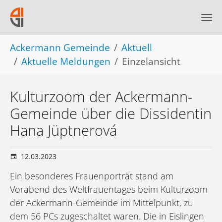
Skip to main navigation
Skip to main content
Skip to page footer
You are here:
Ackermann Gemeinde
Aktuell
Aktuelle Meldungen
Einzelansicht
Kulturzoom der Ackermann-
Gemeinde über die Dissidentin
Hana Jüptnerová
12.03.2023
Ein besonderes Frauenporträt stand am
Vorabend des Weltfrauentages beim Kulturzoom
der Ackermann-Gemeinde im Mittelpunkt, zu
dem 56 PCs zugeschaltet waren. Die in Eislingen