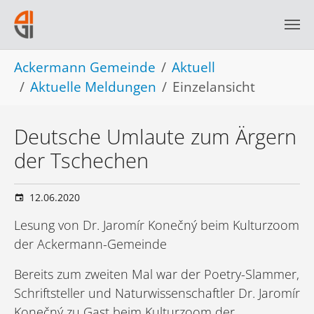
Skip to main navigation
Skip to main content
Skip to page footer
You are here:
Ackermann Gemeinde
Aktuell
Aktuelle Meldungen
Einzelansicht
Deutsche Umlaute zum Ärgern
der Tschechen
12.06.2020
Lesung von Dr. Jaromír Konečný beim Kulturzoom
der Ackermann-Gemeinde
Bereits zum zweiten Mal war der Poetry-Slammer,
Schriftsteller und Naturwissenschaftler Dr. Jaromír
Konečný zu Gast beim Kulturzoom der