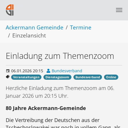
Skip to main navigation
Skip to main content
Skip to page footer
You are here:
Ackermann Gemeinde
Termine
Einzelansicht
Einladung zum Themenzoom
06.01.2026 20:15
Bundesverband
Veranstaltungen
Dienstagszoom
Bundesverband
Online
Herzliche Einladung zum Themenzoom am 06.
Januar 2026 um 20:15 Uhr.
80 Jahre Ackermann-Gemeinde
Die Vertreibung der Deutschen aus der
Tschechoslowakei war noch in vollem Gang, als