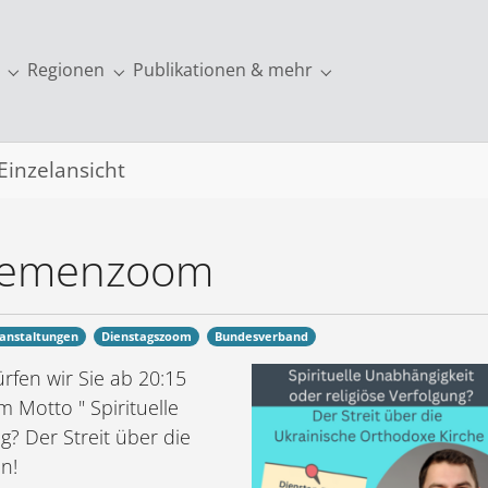
Regionen
Publikationen & mehr
ung"
r "Europa"
Submenu for "Über uns"
Submenu for "Regionen"
Submenu for "Publi
Einzelansicht
Themenzoom
anstaltungen
Dienstagszoom
Bundesverband
fen wir Sie ab 20:15
Motto " Spirituelle
g? Der Streit über die
n!