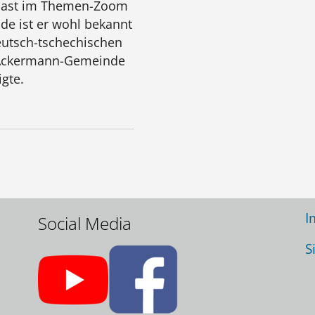
u Gast im Themen-Zoom
e ist er wohl bekannt
eutsch-tschechischen
r Ackermann-Gemeinde
gte.
Wir danken für jede
N
Unterstützung:
U
N
I
Social Media
S