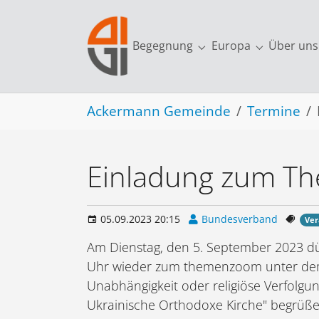
Skip to main navigation
Skip to main content
Skip to page footer
Begegnung
Europa
Über uns
Submenu for "Begegn
Submenu fo
You are here:
Ackermann Gemeinde
Termine
Einladung zum 
05.09.2023 20:15
Bundesverband
Ver
Am Dienstag, den 5. September 2023 dür
Uhr wieder zum themenzoom unter dem 
Unabhängigkeit oder religiöse Verfolgun
Ukrainische Orthodoxe Kirche" begrüße