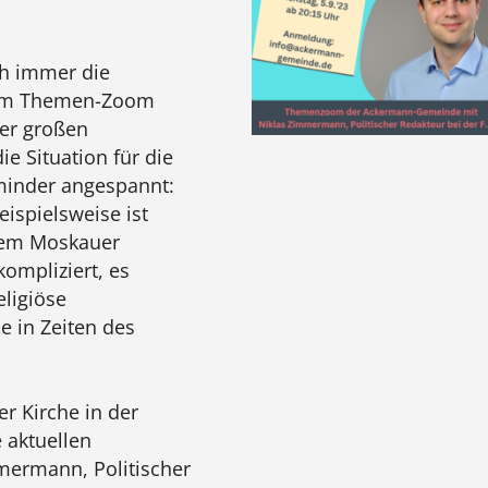
ch immer die
erem Themen-Zoom
er großen
ie Situation für die
minder angespannt:
ispielsweise ist
 dem Moskauer
kompliziert, es
eligiöse
e in Zeiten des
er Kirche in der
 aktuellen
ermann, Politischer