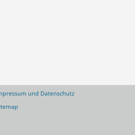
icht zu vergessen:
nterstützer
ewsletter
mpressum und Datenschutz
itemap