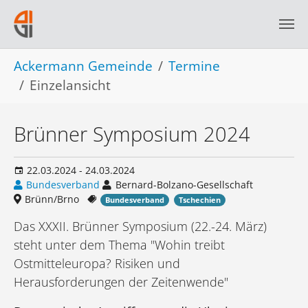
Skip to main navigation
Skip to main content
Skip to page footer
You are here:
Ackermann Gemeinde
Termine
Einzelansicht
Brünner Symposium 2024
22.03.2024 - 24.03.2024
Bundesverband
Bernard-Bolzano-Gesellschaft
Brünn/Brno
Bundesverband
Tschechien
Das XXXII. Brünner Symposium (22.-24. März)
steht unter dem Thema "Wohin treibt
Ostmitteleuropa? Risiken und
Herausforderungen der Zeitenwende"