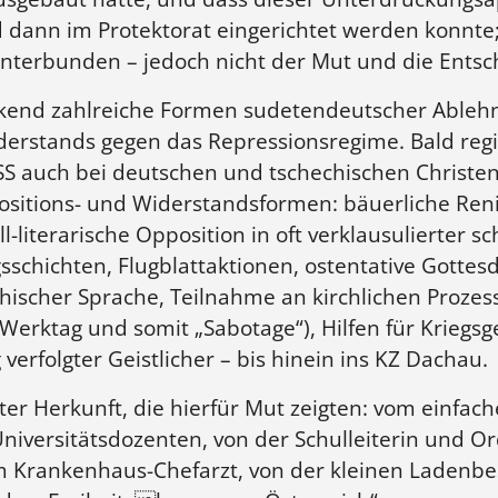
d dann im Protektorat eingerichtet werden konnt
erbunden – jedoch nicht der Mut und die Entsch
ckend zahlreiche Formen sudetendeutscher Ableh
derstands gegen das Repressionsregime. Bald regi
r SS auch bei deutschen und tschechischen Christe
ppositions- und Widerstandsformen: bäuerliche Re
-literarische Opposition in oft verklausulierter sc
sschichten, Flugblattaktionen, ostentative Gotte
chischer Sprache, Teilnahme an kirchlichen Prozes
erktag und somit „Sabotage“), Hilfen für Kriegsg
erfolgter Geistlicher – bis hinein ins KZ Dachau.
er Herkunft, die hierfür Mut zeigten: vom einfac
niversitätsdozenten, von der Schulleiterin und O
Krankenhaus-Chefarzt, von der kleinen Ladenbesi