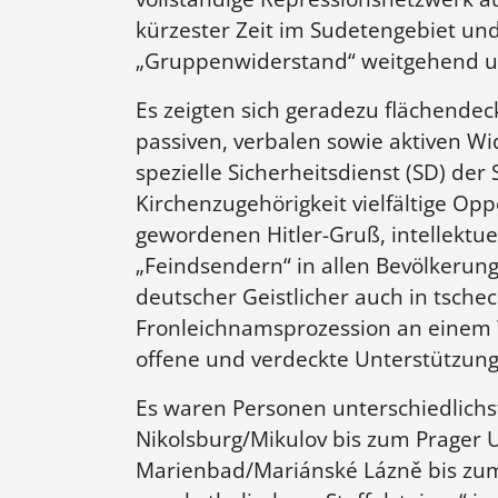
kürzester Zeit im Sudetengebiet un
„Gruppenwiderstand“ weitgehend unt
Es zeigten sich geradezu flächende
passiven, verbalen sowie aktiven Wi
spezielle Sicherheitsdienst (SD) de
Kirchenzugehörigkeit vielfältige O
gewordenen Hitler-Gruß, intellektuell
„Feindsendern“ in allen Bevölkerung
deutscher Geistlicher auch in tsche
Fronleichnamsprozession an einem W
offene und verdeckte Unterstützung v
Es waren Personen unterschiedlichst
Nikolsburg/Mikulov bis zum Prager U
Marienbad/Mariánské Lázně bis zum 