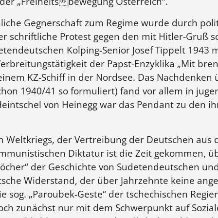
n der „Freiheitsbewegung Österreich“.
liche Gegnerschaft zum Regime wurde durch poli
 schriftliche Protest gegen den mit Hitler-Gruß sc
etendeutschen Kolping-Senior Josef Tippelt 1943 
erbreitungstätigkeit der Papst-Enzyklika „Mit bren
einem KZ-Schiff in der Nordsee. Das Nachdenken
chon 1940/41 so formuliert) fand vor allem in ju
Heintschel von Heinegg war das Pendant zu den i
 Weltkriegs, der Vertreibung der Deutschen aus 
ommunistischen Diktatur ist die Zeit gekommen, 
Löcher“ der Geschichte von Sudetendeutschen und
tsche Widerstand, der über Jahrzehnte keine ang
die sog. „Paroubek-Geste“ der tschechischen Regie
jedoch zunächst nur mit dem Schwerpunkt auf Soz