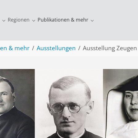
Regionen
Publikationen & mehr
ung"
r "Europa"
Submenu for "Über uns"
Submenu for "Regionen"
Submenu for "Publi
nen & mehr
Ausstellungen
Ausstellung Zeugen 