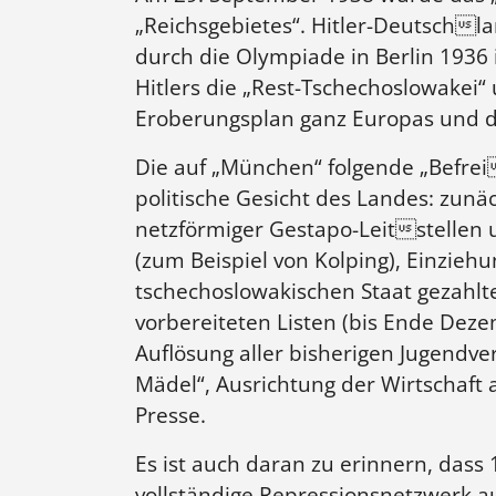
„Reichsgebietes“. Hitler-Deutschlan
durch die Olympiade in Berlin 1936 
Hitlers die „Rest-Tschechoslowakei“
Eroberungsplan ganz Europas und di
Die auf „München“ folgende „Befrei
politische Gesicht des Landes: zun
netzförmiger Gestapo-Leitstellen 
(zum Beispiel von Kolping), Einzieh
tschechoslowakischen Staat gezahl
vorbereiteten Listen (bis Ende De
Auflösung aller bisherigen Jugendve
Mädel“, Ausrichtung der Wirtschaft 
Presse.
Es ist auch daran zu erinnern, dass
vollständige Repressionsnetzwerk a