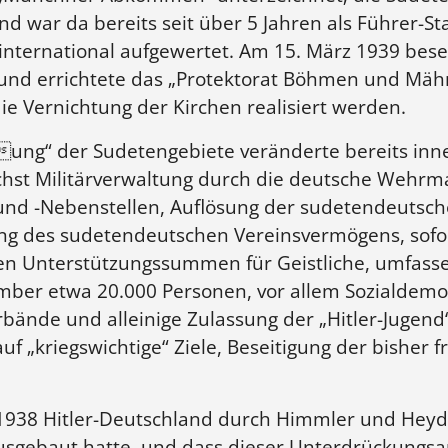
d war da bereits seit über 5 Jahren als Führer-Sta
international aufgewertet. Am 15. März 1939 bese
 und errichtete das „Protektorat Böhmen und Mähr
e Vernichtung der Kirchen realisiert werden.
ung“ der Sudetengebiete veränderte bereits inn
ächst Militärverwaltung durch die deutsche Wehrm
und -Nebenstellen, Auflösung der sudetendeutsc
ung des sudetendeutschen Vereinsvermögens, sofor
ten Unterstützungssummen für Geistliche, umfas
zember etwa 20.000 Personen, vor allem Sozialde
rbände und alleinige Zulassung der „Hitler-Jugen
auf „kriegswichtige“ Ziele, Beseitigung der bisher
 1938 Hitler-Deutschland durch Himmler und Heydr
usgebaut hatte, und dass dieser Unterdrückungsa