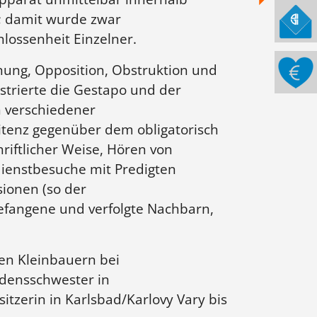
e; damit wurde zwar
lossenheit Einzelner.
nung, Opposition, Obstruktion und
strierte die Gestapo und der
n verschiedener
nitenz gegenüber dem obligatorisch
hriftlicher Weise, Hören von
sdienstbesuche mit Predigten
sionen (so der
efangene und verfolgte Nachbarn,
hen Kleinbauern bei
rdensschwester in
tzerin in Karlsbad/Karlovy Vary bis