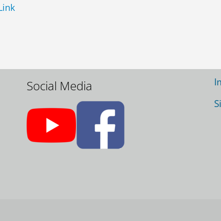
Link
Wir danken für jede
N
Unterstützung:
U
N
I
Social Media
S