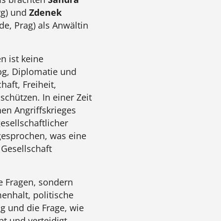
rg) und
Zdenek
, Prag) als Anwältin
n ist keine
log, Diplomatie und
aft, Freiheit,
schützen. In einer Zeit
en Angriffskrieges
sellschaftlicher
gesprochen, was eine
 Gesellschaft
he Fragen, sondern
nhalt, politische
g und die Frage, wie
bt und verteidigt