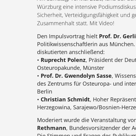
Würzburg eine intensive Podiumsdiskus
Sicherheit, Verteidigungsfähigkeit und g
Zusammenhalt statt. Mit Video!
Den Impulsvortrag hielt
Prof. Dr. Gerl
Politikwissenschaftlerin aus München
diskutierten anschließend:
•
Ruprecht Polenz
, Präsident der Deu
Osteuropakunde, Münster
•
Prof. Dr. Gwendolyn Sasse
, Wissens
des Zentrums für Osteuropa- und inter
Berlin
•
Christian Schmidt
, Hoher Repräsent
Herzegowina, Sarajewo/Bosnien-Herz
Moderiert wurde die Veranstaltung vo
Rethmann
, Bundesvorsitzender der
Die Stimmen und Fragen des Publiku