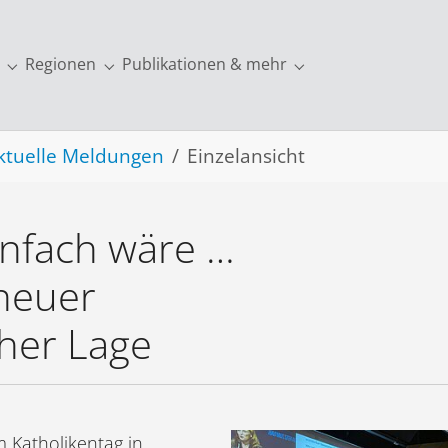
Regionen
Publikationen & mehr
ung"
r "Europa"
Submenu for "Über uns"
Submenu for "Regionen"
Submenu for "Publi
ktuelle Meldungen
Einzelansicht
infach wäre …
 neuer
cher Lage
 Katholikentag in