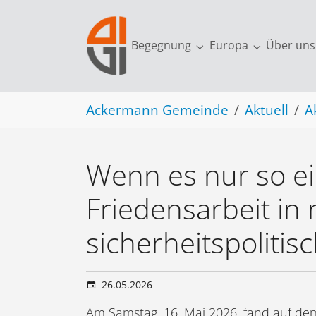
Skip to main navigation
Skip to main content
Skip to page footer
Begegnung
Europa
Über uns
Submenu for "Begegn
Submenu fo
You are here:
Ackermann Gemeinde
Aktuell
A
Wenn es nur so e
Friedensarbeit in
sicherheitspolitis
26.05.2026
Am Samstag, 16. Mai 2026, fand auf dem