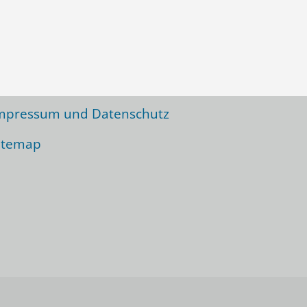
icht zu vergessen:
nterstützer
ewsletter
mpressum und Datenschutz
itemap