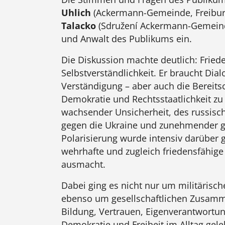
Uhlich
(Ackermann-Gemeinde, Freibu
Talacko
(Sdružení Ackermann-Gemeinde
und Anwalt des Publikums ein.
Die Diskussion machte deutlich: Friede
Selbstverständlichkeit. Er braucht Dia
Verständigung – aber auch die Bereitsch
Demokratie und Rechtsstaatlichkeit zu 
wachsender Unsicherheit, des russisch
gegen die Ukraine und zunehmender ge
Polarisierung wurde intensiv darüber 
wehrhafte und zugleich friedensfähige
ausmacht.
Dabei ging es nicht nur um militärisc
ebenso um gesellschaftlichen Zusamme
Bildung, Vertrauen, Eigenverantwortun
Demokratie und Freiheit im Alltag gele