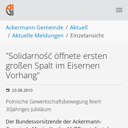
Skip to main navigation
Skip to main content
Skip to page footer
You are here:
Ackermann Gemeinde
Aktuell
Aktuelle Meldungen
Einzelansicht
"Solidarność öffnete ersten
großen Spalt im Eisernen
Vorhang"
23.08.2010
Polnische Gewerkschaftsbewegung feiert
30jähriges Jubiläum
Der Bundesvorsitzende der Ackermann-