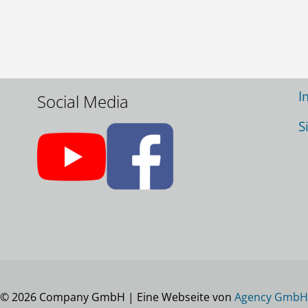
Wir danken für jede
N
Unterstützung:
U
N
I
Social Media
S
© 2026 Company GmbH
|
Eine Webseite von
Agency GmbH