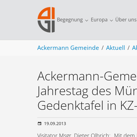
Skip to main navigation
Skip to main content
Skip to page footer
Begegnung
Europa
Über uns
Submenu for "Begegn
Submenu fo
You are here:
Ackermann Gemeinde
Aktuell
A
Ackermann-Gemein
Jahrestag des M
Gedenktafel in K
19.09.2013
Visitator Msgr. Dieter Olbrich: „Mit 