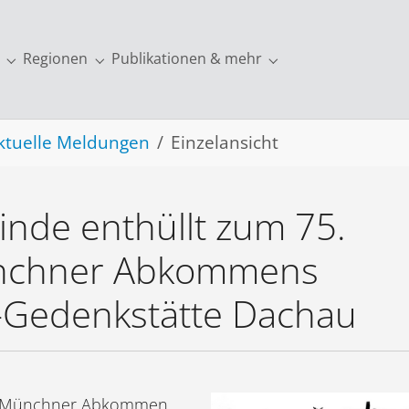
Regionen
Publikationen & mehr
ung"
r "Europa"
Submenu for "Über uns"
Submenu for "Regionen"
Submenu for "Publi
ktuelle Meldungen
Einzelansicht
de enthüllt zum 75.
ünchner Abkommens
Z-Gedenkstätte Dachau
dem Münchner Abkommen