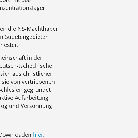
zentrationslager
ten die NS-Machthaber
en Sudetengebieten
iester.
einschaft in der
 deutsch-tschechische
sich aus christlicher
 sie von vertriebenen
chlesien gegründet,
uktive Aufarbeitung
ialog und Versöhnung
m Downloaden
hier
.