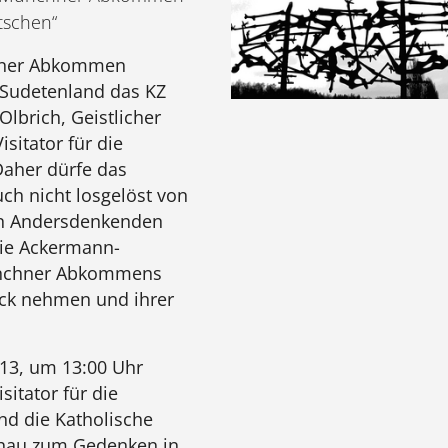
tschen“
hner Abkommen
 Sudetenland das KZ
Olbrich, Geistlicher
itator für die
Daher dürfe das
h nicht losgelöst von
on Andersdenkenden
ie Ackermann-
ünchner Abkommens
ick nehmen und ihrer
13, um 13:00 Uhr
itator für die
d die Katholische
chau zum Gedenken in