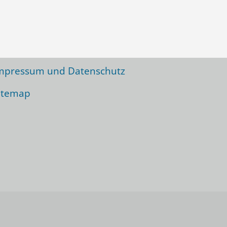
icht zu vergessen:
nterstützer
ewsletter
mpressum und Datenschutz
itemap