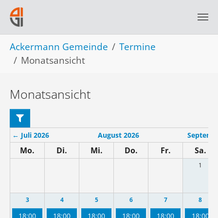
Skip to main navigation
Skip to main content
Skip to page footer
You are here:
Ackermann Gemeinde
Termine
Monatsansicht
Monatsansicht
←
Juli 2026
August 2026
Septemb
Mo.
Di.
Mi.
Do.
Fr.
Sa.
1
3
4
5
6
7
8
18:00
18:00
18:00
18:00
18:00
18:00