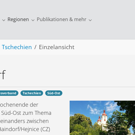
Regionen
Publikationen & mehr
ung"
r "Europa"
Submenu for "Über uns"
Submenu for "Regionen"
Submenu for "Publi
Tschechien
Einzelansicht
f
esverband
Tschechien
Süd-Ost
 Wochenende der
n Süd-Ost zum Thema
teinanders zwischen
aindorf/Hejnice (CZ)