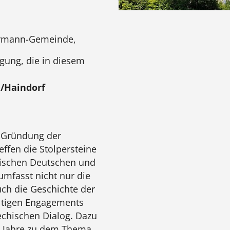
kermann-Gemeinde,
agung, die in diesem
e/Haindorf
r Gründung der
fen die Stolpersteine
wischen Deutschen und
umfasst nicht nur die
uch die Geschichte der
ltigen Engagements
chischen Dialog. Dazu
e Jahre zu dem Thema