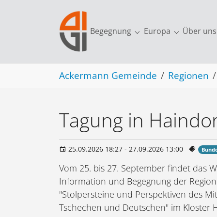
Skip to main navigation
Skip to main content
Skip to page footer
Begegnung
Europa
Über uns
Submenu for "Begegn
Submenu fo
You are here:
Ackermann Gemeinde
Regionen
Tagung in Haindor
25.09.2026 18:27 - 27.09.2026 13:00
Bund
Vom 25. bis 27. September findet das
Information und Begegnung der Regio
"Stolpersteine und Perspektiven des Mi
Tschechen und Deutschen" im Kloster H