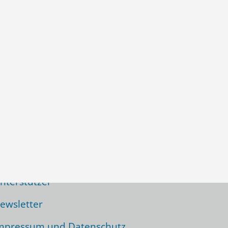
icht zu vergessen:
nterstützer
ewsletter
mpressum und Datenschutz