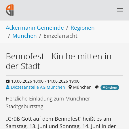
Skip to main navigation
Skip to main content
Skip to page footer
You are here:
Ackermann Gemeinde
Regionen
München
Einzelansicht
Bennofest - Kirche mitten in
der Stadt
13.06.2026 10:00 - 14.06.2026 19:00
Diözesanstelle AG München
München
München
Herzliche Einladung zum Münchner
Stadtgeburtstag
„Grüß Gott auf dem Bennofest“ heißt es am
Samstag, 13. Juni und Sonntag, 14. Juni in der