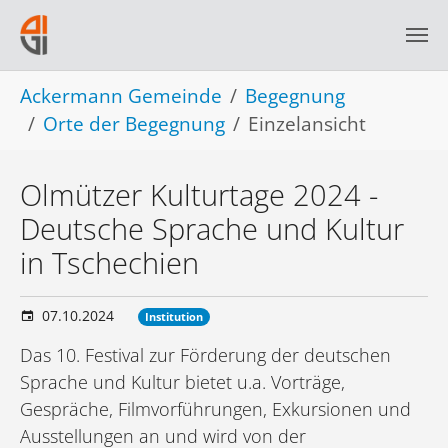
Skip to main navigation
Skip to main content
Skip to page footer
You are here:
Ackermann Gemeinde
Begegnung
Orte der Begegnung
Einzelansicht
Olmützer Kulturtage 2024 -
Deutsche Sprache und Kultur
in Tschechien
07.10.2024
Institution
Das 10. Festival zur Förderung der deutschen
Sprache und Kultur bietet u.a. Vorträge,
Gespräche, Filmvorführungen, Exkursionen und
Ausstellungen an und wird von der